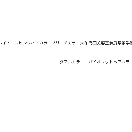
ハイトーン
ピンクヘアカラー
ブリーチカラー
大和高田美容室
奈良県
派手
ダブルカラー バイオレットヘアカラ